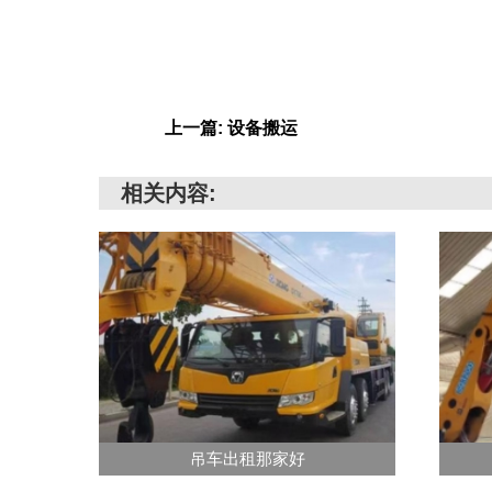
上一篇: 设备搬运
相关内容:
吊车出租那家好